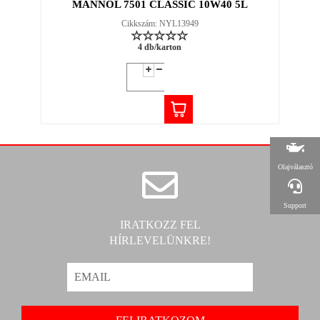
MANNOL 7501 CLASSIC 10W40 5L
Cikkszám: NYL13949
4 db/karton
Olajválasztó
Support
IRATKOZZ FEL
HÍRLEVELÜNKRE!