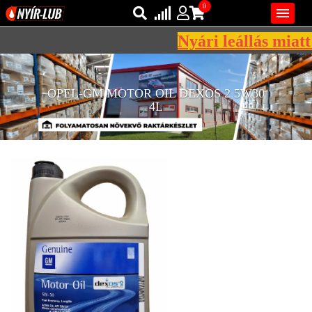
0

Nyári leállás miatt 
Bejelentkezés
AZ ÖN KOSARA ÜRES
OPEL-GM MOTOR OIL DEXOS 2 5W30
Regisztráció
4L
REGISZTRÁCIÓ
KÖZLEKEDÉSI
KENŐANYAGOK
IPARI
KENŐANYAGOK
MÁRKÁK
NORMÁK
VISZKOZITÁSOK
ADALÉKOK