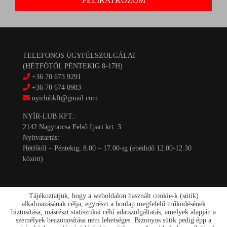
TELEFONOS ÜGYFÉLSZOLGÁLAT
(HÉTFŐTŐL PÉNTEKIG 8-17H)
+36 70 673 9291
+36 70 674 0983
nyirlubkft@gmail.com
NYÍR-LUB KFT.:
2142 Nagytarcsa Felső Ipari krt. 3
Nyitvatartás:
Hétfőtől – Péntekig, 8.00 – 17.00-ig (ebédidő 12.00-12.30
között)
Tájékoztatjuk, hogy a weboldalon használt cookie-k (sütik)
alkalmazásának célja, egyrészt a honlap megfelelő működésének
biztosítása, másrészt statisztikai célú adatszolgáltatás, amelyek alapján a
személyek beazonosítása nem lehetséges. Bizonyos sütik pedig épp a
Kapcsolat