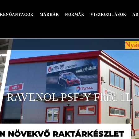
I KENŐANYAGOK
MÁRKÁK
NORMÁK
VISZKOZITÁSOK
AD
Nyári leállá
RAVENOL PSF-Y Fluid 1L