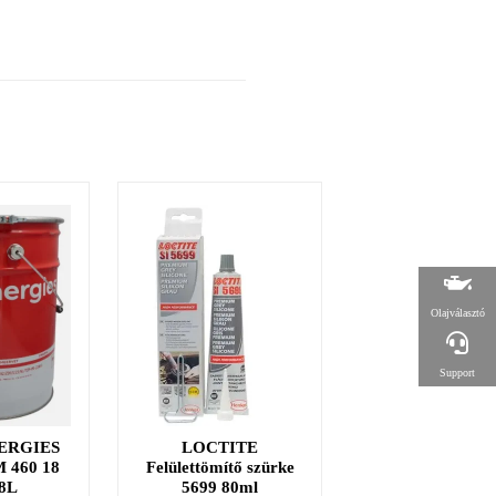
Olajválasztó
Support
ERGIES
LOCTITE
LOCTITE 38
 460 18
Felülettömítő szürke
fűtőszáljavító ké
8L
5699 80ml
2g