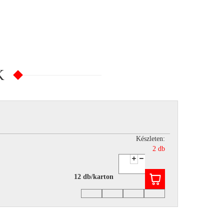
K
Készleten:
2 db
12 db/karton