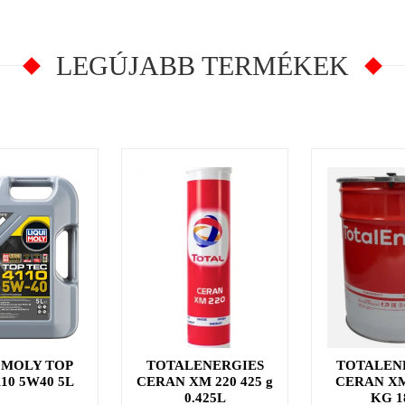
LEGÚJABB TERMÉKEK
 MOLY TOP
TOTALENERGIES
TOTALEN
110 5W40 5L
CERAN XM 220 425 g
CERAN XM
0.425L
KG 1