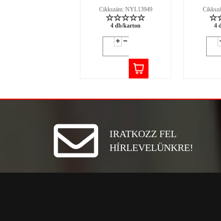
Cikkszám: NYL13949
Cikksz
4 db/karton
4 
IRATKOZZ FEL
HÍRLEVELÜNKRE!