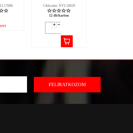
NYL17006
Cikkszám: NYL18029
Cikkszám: NYL18
12 db/karton
12 db/karton
OTT