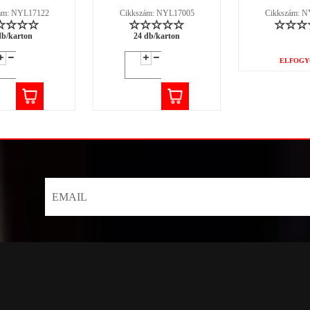
ám: NYL17122
Cikkszám: NYL17005
Cikkszám: 
db/karton
24 db/karton
ELFOGY