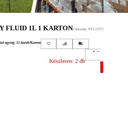
Y FLUID 1L 1 KARTON
Cikkszám: NYL15571
si egység: 12 darab/Karton
Készleten: 2 db