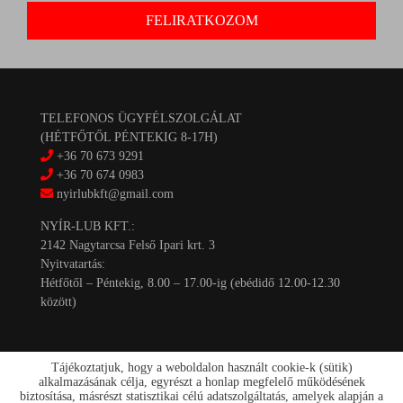
TELEFONOS ÜGYFÉLSZOLGÁLAT
(HÉTFŐTŐL PÉNTEKIG 8-17H)
+36 70 673 9291
+36 70 674 0983
nyirlubkft@gmail.com
NYÍR-LUB KFT.:
2142 Nagytarcsa Felső Ipari krt. 3
Nyitvatartás:
Hétfőtől – Péntekig, 8.00 – 17.00-ig (ebédidő 12.00-12.30
között)
Tájékoztatjuk, hogy a weboldalon használt cookie-k (sütik)
alkalmazásának célja, egyrészt a honlap megfelelő működésének
biztosítása, másrészt statisztikai célú adatszolgáltatás, amelyek alapján a