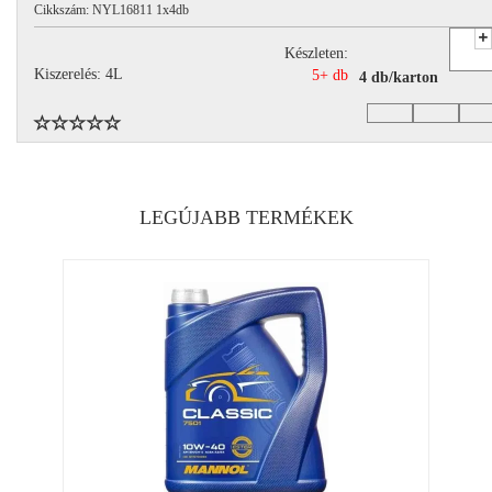
Cikkszám: NYL16811 1x4db
Készleten:
Kiszerelés: 4L
5+ db
4 db/karton
LEGÚJABB TERMÉKEK