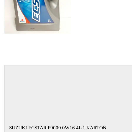
EGYÉB
SPECIÁLIS
AJÁNLATOK
INFO
TELEFONOS
ÜGYFÉLSZOLGÁLAT
(HÉTFŐTŐL PÉNTEKIG 8-17H)
+36 70 673 9291
+36 70 674 0983
NYIRLUBKFT@GMAIL.COM
NYÍR-LUB KFT.:
2142 Nagytarcsa Felső Ipari krt. 3
Nyitvatartás:
Hétfőtől – Péntekig, 8.00 – 17.00-ig
(ebédidő 12.00-12.30 között)
SUZUKI ECSTAR F9000 0W16 4L 1 KARTON