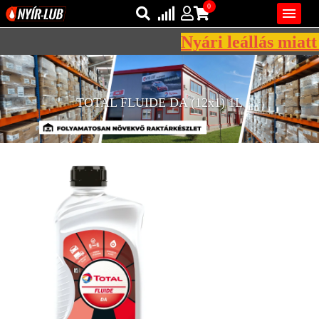
0

Nyári leállás miatt 
Bejelentkezés
AZ ÖN KOSARA ÜRES
Regisztráció
TOTAL FLUIDE DA (12x1) 1L
REGISZTRÁCIÓ
KÖZLEKEDÉSI
KENŐANYAGOK
IPARI
KENŐANYAGOK
MÁRKÁK
NORMÁK
VISZKOZITÁSOK
ADALÉKOK