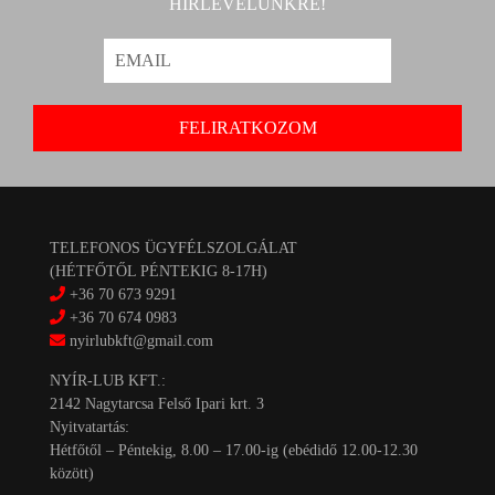
HÍRLEVELÜNKRE!
TELEFONOS ÜGYFÉLSZOLGÁLAT
(HÉTFŐTŐL PÉNTEKIG 8-17H)
+36 70 673 9291
+36 70 674 0983
nyirlubkft@gmail.com
NYÍR-LUB KFT.:
2142 Nagytarcsa Felső Ipari krt. 3
Nyitvatartás:
Hétfőtől – Péntekig, 8.00 – 17.00-ig (ebédidő 12.00-12.30
között)