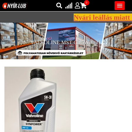
0

Nyári leállás miatt 
Bejelentkezés
AZ ÖN KOSARA ÜRES
Regisztráció
VALVOLINE MST C3 5W30 1L
REGISZTRÁCIÓ
KÖZLEKEDÉSI
KENŐANYAGOK
IPARI
KENŐANYAGOK
MÁRKÁK
NORMÁK
VISZKOZITÁSOK
ADALÉKOK