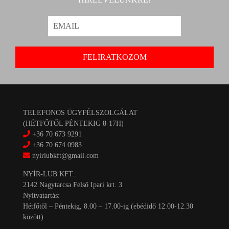
TELEFONOS ÜGYFÉLSZOLGÁLAT
(HÉTFŐTŐL PÉNTEKIG 8-17H)
+36 70 673 9291
+36 70 674 0983
nyirlubkft@gmail.com
NYÍR-LUB KFT.:
2142 Nagytarcsa Felső Ipari krt. 3
Nyitvatartás:
Hétfőtől – Péntekig, 8.00 – 17.00-ig (ebédidő 12.00-12.30
között)