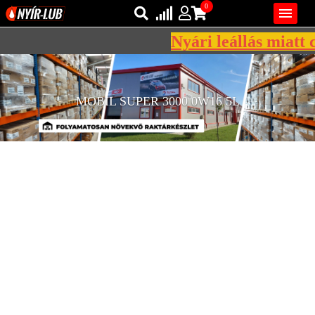
0

Nyári leállás miatt c
Bejelentkezés
AZ ÖN KOSARA ÜRES
Regisztráció
MOBIL SUPER 3000 0W16 5L
REGISZTRÁCIÓ
KÖZLEKEDÉSI
KENŐANYAGOK
IPARI
KENŐANYAGOK
MÁRKÁK
NORMÁK
VISZKOZITÁSOK
ADALÉKOK