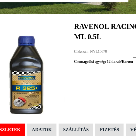
RAVENOL RACING
ML 0.5L
Cikkszám: NYL15679
Csomagolási egység: 12 darab/Karton
SZLETEK
ADATOK
SZÁLLÍTÁS
FIZETÉS
V