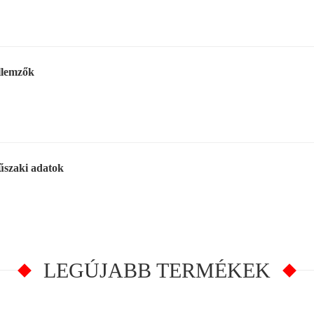
llemzők
szaki adatok
LEGÚJABB TERMÉKEK