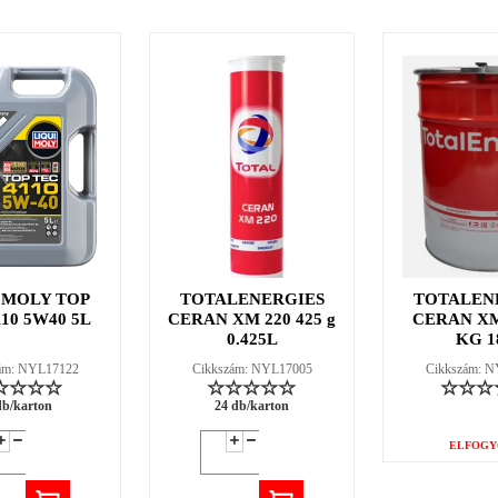
 MOLY TOP
TOTALENERGIES
TOTALEN
110 5W40 5L
CERAN XM 220 425 g
CERAN XM
0.425L
KG 1
ám: NYL17122
Cikkszám: NYL17005
Cikkszám: 
db/karton
24 db/karton
ELFOGY