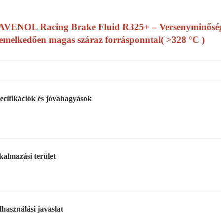
VENOL Racing Brake Fluid R325+ – Versenyminőségű 
emelkedően magas száraz forrásponntal( >328 °C )
ecifikációk és jóváhagyások
kalmazási terület
lhasználási javaslat