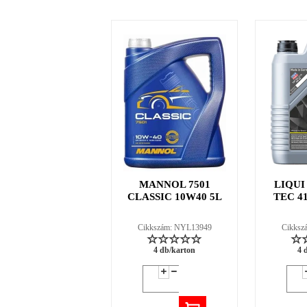
MANNOL 7501
LIQUI
CLASSIC 10W40 5L
TEC 4
Cikkszám: NYL13949
Cikksz
4 db/karton
4 