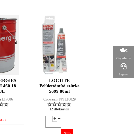
Olajválasztó
Support
ERGIES
LOCTITE
LOCTITE 38
 460 18
Felülettömítő szürke
fűtőszáljavító ké
8L
5699 80ml
2g
NYL17006
Cikkszám: NYL18029
Cikkszám: NYL18
12 db/karton
12 db/karton
OTT