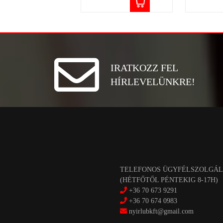
IRATKOZZ FEL
HÍRLEVELÜNKRE!
TELEFONOS ÜGYFÉLSZOLGÁL
(HÉTFŐTŐL PÉNTEKIG 8-17H)
+36 70 673 9291
+36 70 674 0983
nyirlubkft@gmail.com