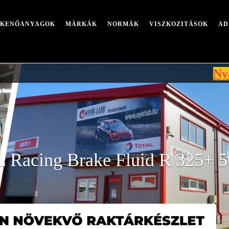
I KENŐANYAGOK
MÁRKÁK
NORMÁK
VISZKOZITÁSOK
AD
Nyári leáll
acing Brake Fluid R 325+ 5