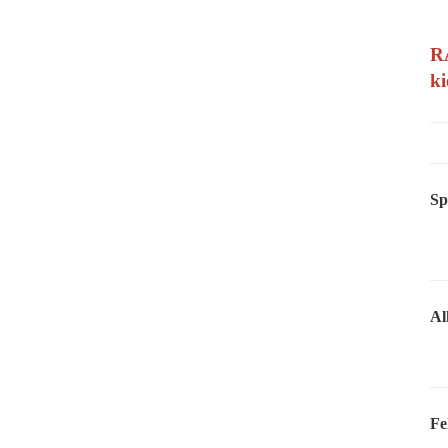
RA
ki
Sp
Al
Fe